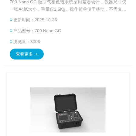
700 Nano GC 微型气相色谱系统采用紧凑设计，仪器尺寸仅
一张A4纸大小，重量仅2.5Kg。操作简单便于移动，不需复杂
的气路连接和方法设置，适应于对空间要求比较高的各种场
更新时间：2025-10-26
合。智能模块化设计使 700 Nano GC 可以在数十秒之内迅速
产品型号：700 Nano GC
组网，同样适宜于分布式应用。
浏览量：3006
查看更多 +