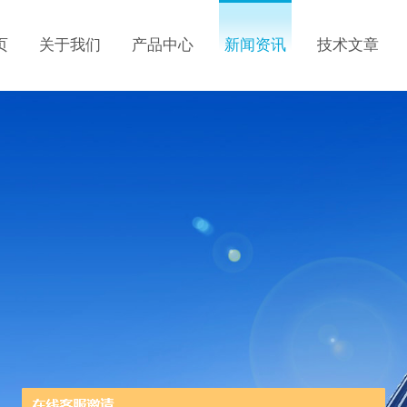
页
关于我们
产品中心
新闻资讯
技术文章